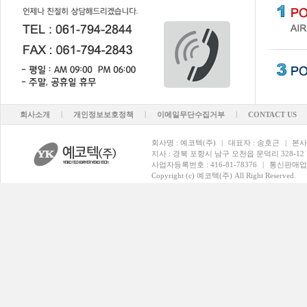
|
|
|
회사소개
개인정보보호정책
이메일무단수집거부
CONTACT US
회사명 : 예코텍(주)
|
대표자 : 송호근
|
본사
지사 : 경북 포항시 남구 오천읍 문덕리 328-12
사업자등록번호 : 416-81-78376
|
통신판매업
Copyright (c) 예코텍(주) All Right Reserved.