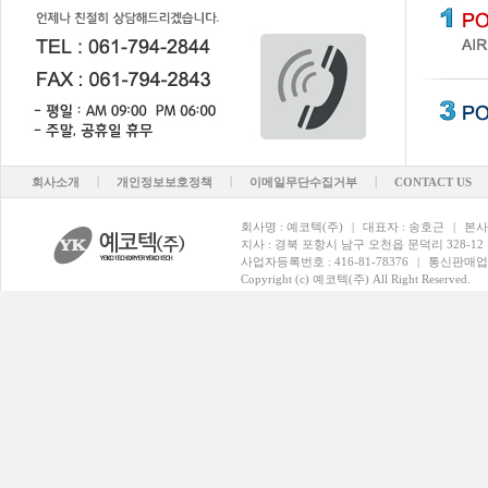
|
|
|
회사소개
개인정보보호정책
이메일무단수집거부
CONTACT US
회사명 : 예코텍(주)
|
대표자 : 송호근
|
본사
지사 : 경북 포항시 남구 오천읍 문덕리 328-12
사업자등록번호 : 416-81-78376
|
통신판매업
Copyright (c) 예코텍(주) All Right Reserved.